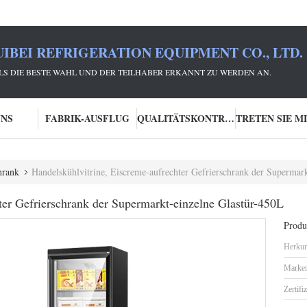
IBEI REFRIGERATION EQUIPMENT CO., LTD.
 ALS DIE BESTE WAHL UND DER TEILHABER ERKANNT ZU WERDEN AN.
UNS
FABRIK-AUSFLUG
QUALITÄTSKONTROLLE
hrank
Handelskühlvitrine, Eiscreme-aufrechter Gefrierschrank der Supermar
ter Gefrierschrank der Supermarkt-einzelne Glastür-450L
Produk
Herkun
Marke
Zertifi