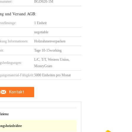
lnummer:
BGD620-1M
ng und Versand AGB:
stellmenge:
1 Einheit
negotiable
kung Informationen:
Holzrahmenverpacken
eit:
Tage 10-15working
L/C, T/T, Western Union,
gsbedingungen:
MoneyGram
gungsmaterial-Fähigkeit:
5000 Einheiten pro Monat
Kontakt
izienz
ungsheizdrähte