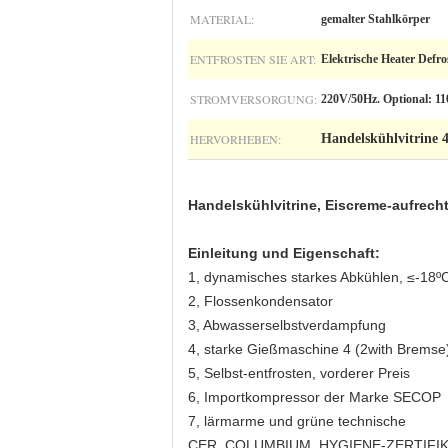
MATERIAL:
gemalter Stahlkörper
ENTFROSTEN SIE ART:
Elektrische Heater Defro
STROMVERSORGUNG:
220V/50Hz. Optional: 1
HERVORHEBEN:
Handelskühlvitrine 
Handelskühlvitrine, Eiscreme-aufrech
Einleitung und Eigenschaft:
1, dynamisches starkes Abkühlen, ≤-18º
2, Flossenkondensator
3, Abwasserselbstverdampfung
4, starke Gießmaschine 4 (2with Bremse
5, Selbst-entfrosten, vorderer Preis
6, Importkompressor der Marke SECOP
7, lärmarme und grüne technische
CER, COLUMBIUM, HYGIENE-ZERTIFI