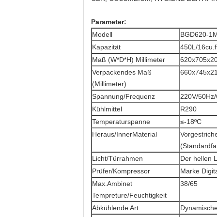
Parameter:
Modell
BGD620-1
Kapazität
450L/16cu.f
Maß (W*D*H) Millimeter
620x705x2
Verpackendes Maß
660x745x2
(Millimeter)
Spannung/Frequenz
220V/50Hz
Kühlmittel
R290
Temperaturspanne
≤-18ºC
Heraus/InnerMaterial
Vorgestrich
(Standardfa
Licht/Türrahmen
Der hellen 
Prüfer/Kompressor
Marke Digit
Max.Ambinet
38/65
Tempreture/Feuchtigkeit
Abkühlende Art
Dynamisches