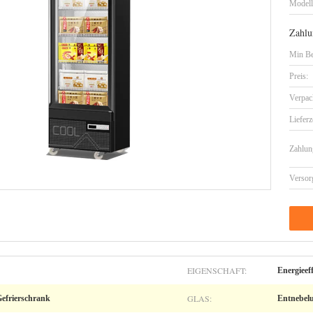
Model
Zahlu
Min Be
Preis:
Verpac
Lieferz
Zahlun
Versor
EIGENSCHAFT:
Energieeff
GLAS:
Gefrierschrank
Entnebel