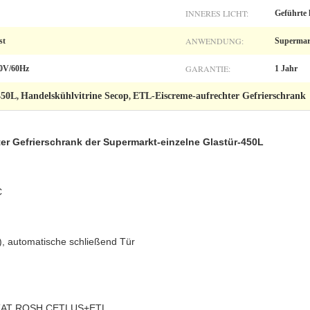
INNERES LICHT:
Geführte 
ANWENDUNG:
st
Supermar
GARANTIE:
10V/60Hz
1 Jahr
450L
Handelskühlvitrine Secop
ETL-Eiscreme-aufrechter Gefrierschrank
,
,
ter Gefrierschrank der Supermarkt-einzelne Glastür-450L
C
), automatische schließend Tür
KAT ROSH CETLUS+ETL