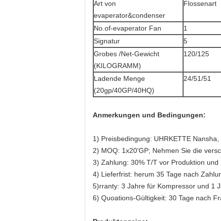
Art von
Flossenart
evaperator&condenser
No.of-evaperator Fan
1
Signatur
5
Grobes /Net-Gewicht
120/125
(KILOGRAMM)
Ladende Menge
24/51/51
(20gp/40GP/40HQ)
Anmerkungen und Bedingungen:
1)
Preisbedingung: UHRKETTE Nansha, Ba
2) MOQ: 1x20'GP; Nehmen Sie die versc
3) Zahlung: 30% T/T vor Produktion und
4) Lieferfrist: herum 35 Tage nach Zahlu
5)rranty: 3 Jahre für Kompressor und 1 Ja
6) Quoations-Gültigkeit: 30 Tage nach F