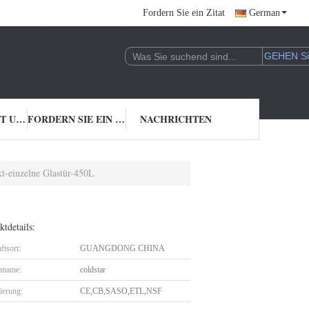
Fordern Sie ein Zitat
German
TRETEN SIE MIT UNS IN VERBINDUNG
FORDERN SIE EIN ZITAT
NACHRICHTEN
kt-einzelne Glastür-450L
tdetails:
ftsort:
GUANGDONG CHINA
nname:
coldstar
zierung:
CE,CB,SASO,ETL,NSF