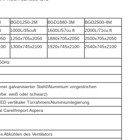
M
BGD1250-2M
BGD1880-3M
BGD2500-4M
t
1000L/35cuft
1600L/57cu.ft
2000L/71cu.ft
050
1250x705x2050
1880x705x2050
2500x705x2050
100
1300x745x2100
1920x745x2100
2540x745x2100
/60Hz
ener galvanisierter Stahl/Aluminium vorgestrichen
rbe: weiß oder schwarz)
LED vertikaler Türrahmen/Aluminiumlegierung
al Carel/Import Aspera
 Abkühlen des Ventilators