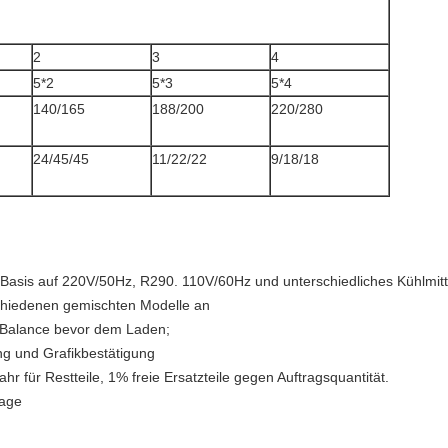
2
3
4
5*2
5*3
5*4
140/165
188/200
220/280
24/45/45
11/22/22
9/18/18
sis auf 220V/50Hz, R290. 110V/60Hz und unterschiedliches Kühlmitt
hiedenen gemischten Modelle an
 Balance bevor dem Laden;
ng und Grafikbestätigung
hr für Restteile, 1% freie Ersatzteile gegen Auftragsquantität.
rage