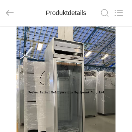
Ruibei
Refrigeration
Equipment
Co.,
Produktdetails
Ltd..
All
Rights
Reserved.
HAUS
PRODUKTE
ÜBER
UNS
FABRIK-
AUSFLUG
QUALITÄTSKONTROLLE