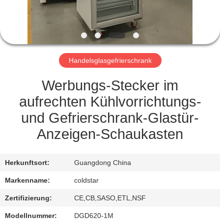
TRETEN
SIE
MIT
Handelsglasgefrierschrank
UNS
IN
Werbungs-Stecker im
VERBINDUNG
aufrechten Kühlvorrichtungs-
und Gefrierschrank-Glastür-
NACHRICHTEN
Anzeigen-Schaukasten
FORDERN
Herkunftsort:
Guangdong China
SIE
Markenname:
coldstar
EIN
Zertifizierung:
CE,CB,SASO,ETL,NSF
ZITAT
Modellnummer:
DGD620-1M