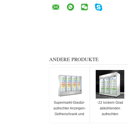
ANDERE PRODUKTE
Supermarkt-Glastür-
-22 lockern Grad
aufrechter Anzeigen-
abkühlenden
Gefrierschrank und
aufrechten
Kühlschrank mit CER
dreifachen Glastür-
Eiscreme-Anzeigen-