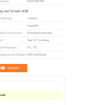
lnummer:
DGD2500-4M
ng und Versand AGB:
stellmenge:
1 Einheit
negotiable
kung Informationen:
Holzrahmenverpacken
eit:
Tage 10-15working
gsbedingungen:
L/C, T/T
gungsmaterial-Fähigkeit:
5000 Satz/Monat
Kontakt
hrank