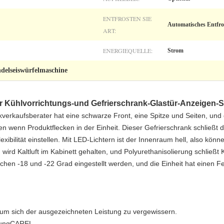
ENTFROSTEN SIE
Automatisches Entfro
ART:
ENERGIEQUELLE:
Strom
delseiswürfelmaschine
ler Kühlvorrichtungs-und Gefrierschrank-Glastür-Anzeigen
erkaufsberater hat eine schwarze Front, eine Spitze und Seiten, und
 wenn Produktflecken in der Einheit. Dieser Gefrierschrank schließt
lexibilität einstellen. Mit LED-Lichtern ist der Innenraum hell, also kö
wird Kaltluft im Kabinett gehalten, und Polyurethanisolierung schließt K
hen -18 und -22 Grad eingestellt werden, und die Einheit hat einen Fe
um sich der ausgezeichneten Leistung zu vergewissern.
erungCAREL.