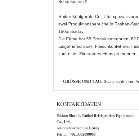
Ruibei-Kühlgeräte Co., Ltd. spezialisier
zwei Produktionsbereiche in Foshan-Stad
150units/day.
Die Firma hat 58 Produktkategorien, 82 R
Eisgefrierschrank, Fleischkühlvitrine, In
zum einer Zitatuntersuchung zu senden,
GRÖSSE UND TAG:
,
Glastürkühlvitrine
A
KONTAKTDATEN
Foshan Shunde Ruibei Refrigeration Equipment
Co., Ltd.
Ansprechpartner:
Joe Leung
Telefon:
+8613302899968