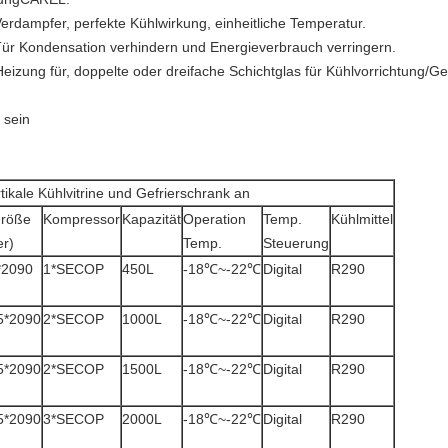
Verdampfer, perfekte Kühlwirkung, einheitliche Temperatur.
 Tür Kondensation verhindern und Energieverbrauch verringern.
 Heizung für, doppelte oder dreifache Schichtglas für Kühlvorrichtung/Ge
 sein
tikale Kühlvitrine und Gefrierschrank an
größe
Kompressor
Kapazität
Operation
Temp.
Kühlmittel
er)
Temp.
Steuerung
*2090
1*SECOP
450L
-18℃~-22℃
Digital
R290
5*2090
2*SECOP
1000L
-18℃~-22℃
Digital
R290
5*2090
2*SECOP
1500L
-18℃~-22℃
Digital
R290
5*2090
3*SECOP
2000L
-18℃~-22℃
Digital
R290