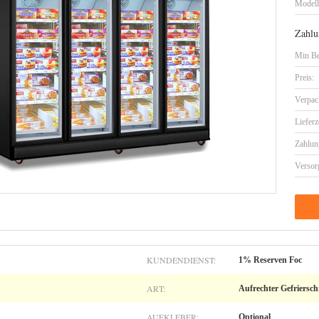
Model
Zahlu
Min Be
Preis:
Verpac
Lieferz
Zahlun
Versor
KUNDENDIENST:
1% Reserven Foc
ART:
Aufrechter Gefriersc
AUFKLEBER:
Optional