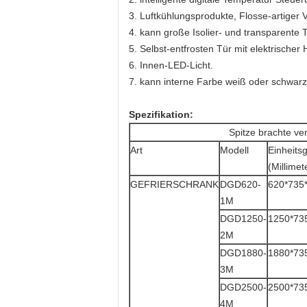
3. Luftkühlungsprodukte, Flosse-artiger 
4. kann große Isolier- und transparente
5. Selbst-entfrosten Tür mit elektrischer
6. Innen-LED-Licht.
7. kann interne Farbe weiß oder schwarz
Spezifikation:
Spitze brachte ver
Art
Modell
Einheits
(Millimet
GEFRIERSCHRANK
DGD620-
620*735
1M
DGD1250-
1250*73
2M
DGD1880-
1880*73
3M
DGD2500-
2500*73
4M