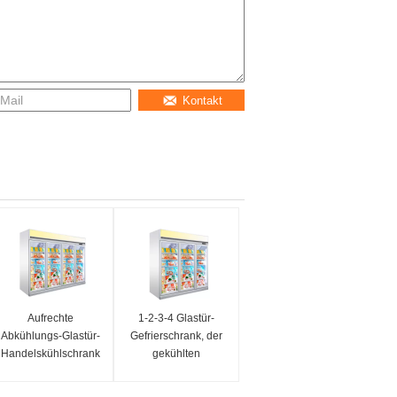
Kontakt
Aufrechte
1-2-3-4 Glastür-
Abkühlungs-Glastür-
Gefrierschrank, der
Handelskühlschrank
gekühlten
und Gefrierschrank
Schaukasten steht