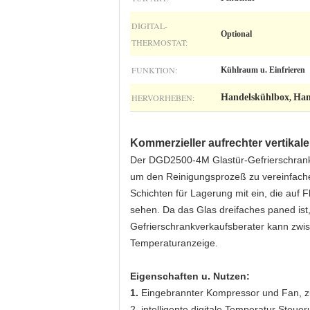
DIGITAL-
Optional
THERMOSTAT:
FUNKTION:
Kühlraum u. Einfrieren
HERVORHEBEN:
Handelskühlbox
Han
,
Kommerzieller aufrechter vertika
Der DGD2500-4M Glastür-Gefrierschrankv
um den Reinigungsprozeß zu vereinfachen
Schichten für Lagerung mit ein, die auf F
sehen. Da das Glas dreifaches paned ist, 
Gefrierschrankverkaufsberater kann zwisc
Temperaturanzeige.
Eigenschaften u. Nutzen:
1.
Eingebrannter Kompressor und Fan, z
2. intelligente digitale Temperatur Steu