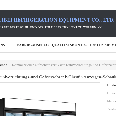
IBEI REFRIGERATION EQUIPMENT CO., LTD.
 ALS DIE BESTE WAHL UND DER TEILHABER ERKANNT ZU WERDEN AN.
UNS
FABRIK-AUSFLUG
QUALITÄTSKONTROLLE
hrank
Kommerzieller aufrechter vertikaler Kühlvorrichtungs-und Gefriersch
Kühlvorrichtungs-und Gefrierschrank-Glastür-Anzeigen-Schau
Produk
Herkun
Marke
Zertifi