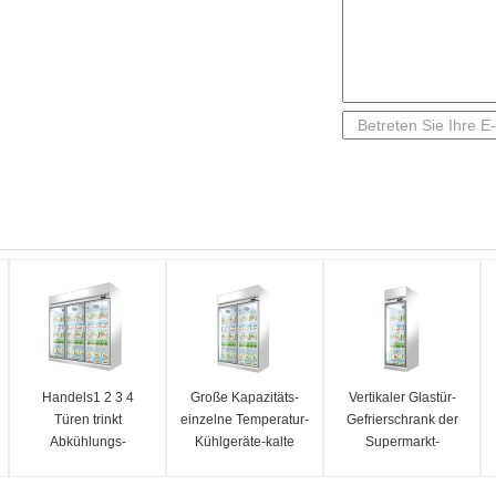
Handels1 2 3 4
Große Kapazitäts-
Vertikaler Glastür-
Türen trinkt
einzelne Temperatur-
Gefrierschrank der
Abkühlungs-
Kühlgeräte-kalte
Supermarkt-
Schaukasten mit
Getränk-Kühlvitrine
Kühlgeräte-400L mit
Digital-Thermostat
Ventilator-