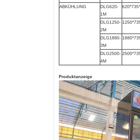
ABKÜHLUNG
DLG620-
620*735
1M
DLG1250-
1250*73
2M
DLG1880-
1880*73
3M
DLG2500-
2500*73
4M
Produktanzeige