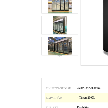
EINHEITS-GRÖSSE:
2500*735*2090mm
KAPAZITÄT:
4 Türen 2000L
TÜR-ART:
Pendeltür