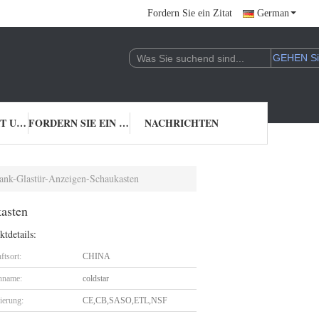
Fordern Sie ein Zitat
German
TRETEN SIE MIT UNS IN VERBINDUNG
FORDERN SIE EIN ZITAT
NACHRICHTEN
rank-Glastür-Anzeigen-Schaukasten
kasten
tdetails:
ftsort:
CHINA
nname:
coldstar
zierung:
CE,CB,SASO,ETL,NSF