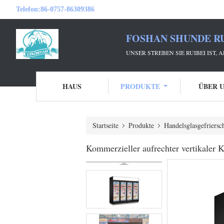
Telefon:
86-0757-86309386
FOSHAN SHUNDE RU
UNSER STREBEN SIE RUIBEI IST,
HAUS
PRODUKTE
ÜBER 
Startseite
Produkte
Handelsglasgefriersc
Kommerzieller aufrechter vertikaler 