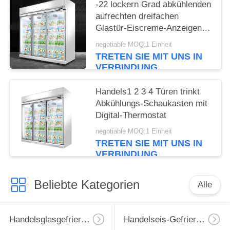
-22 lockern Grad abkühlenden
aufrechten dreifachen
Glastür-Eiscreme-Anzeigen-
Gefrierschrank auf
negotiable MOQ:1 Einheit
TRETEN SIE MIT UNS IN
VERBINDUNG
Handels1 2 3 4 Türen trinkt
Abkühlungs-Schaukasten mit
Digital-Thermostat
negotiable MOQ:1 Einheit
TRETEN SIE MIT UNS IN
VERBINDUNG
Beliebte Kategorien
Alle
Handelsglasgefrierschrank
Handelseis-Gefrierschrank