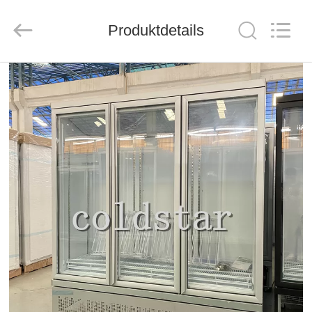
Ruibei
Refrigeration
Equipment
Co.,
Produktdetails
Ltd..
All
Rights
Reserved.
HAUS
PRODUKTE
ÜBER
UNS
FABRIK-
AUSFLUG
QUALITÄTSKONTROLLE