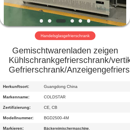
TRETEN
SIE
MIT
Handelsglasgefrierschrank
UNS
IN
Gemischtwarenladen zeigen
VERBINDUNG
Kühlschrankgefrierschrank/verti
Gefrierschrank/Anzeigengefrier
NACHRICHTEN
Herkunftsort:
Guangdong China
FORDERN
Markenname:
COLDSTAR
SIE
Zertifizierung:
CE, CB
EIN
Modellnummer:
BGD2500-4M
ZITAT
Markieren:
,
Bäckereimischermaschine