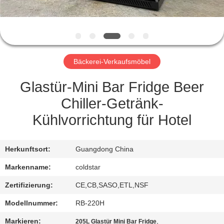
TRETEN
SIE
MIT
Bäckerei-Verkaufsmöbel
UNS
IN
Glastür-Mini Bar Fridge Beer
VERBINDUNG
Chiller-Getränk-
Kühlvorrichtung für Hotel
NACHRICHTEN
Herkunftsort:
Guangdong China
FORDERN
Markenname:
coldstar
SIE
Zertifizierung:
CE,CB,SASO,ETL,NSF
EIN
Modellnummer:
RB-220H
ZITAT
Markieren:
,
205L Glastür Mini Bar Fridge