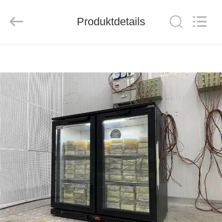
Ruibei
Refrigeration
Equipment
Co.,
Produktdetails
Ltd..
All
Rights
Reserved.
HAUS
PRODUKTE
ÜBER
UNS
FABRIK-
AUSFLUG
QUALITÄTSKONTROLLE