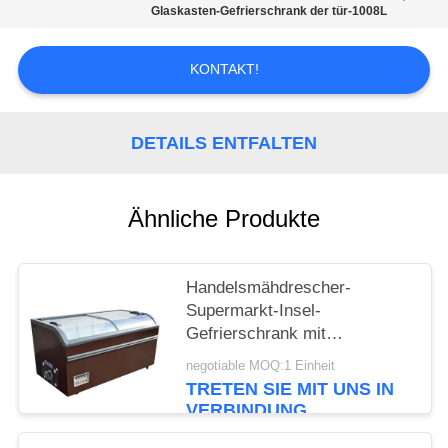
Glaskasten-Gefrierschrank der tür-1008L
SITEMAP
KONTAKT!
PRIVACY
POLICY
DETAILS ENTFALTEN
Ähnliche Produkte
Handelsmähdrescher-
Supermarkt-Insel-
Gefrierschrank mit
Spitzenglasschiebetür
negotiable MOQ:1 Einheit
TRETEN SIE MIT UNS IN
VERBINDUNG