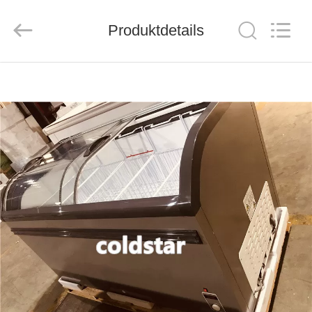
Ruibei
Refrigeration
Equipment
Co.,
Produktdetails
Ltd..
All
Rights
Reserved.
HAUS
PRODUKTE
ÜBER
UNS
FABRIK-
AUSFLUG
QUALITÄTSKONTROLLE