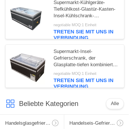
Supermarkt-Kühlgeräte-
Tiefkühlkost-Glastür-Kasten-
Insel-Kühlschrank-
Gefrierschrank
negotiable MOQ:1 Einheit
TRETEN SIE MIT UNS IN
VERBINDUNG
Supermarkt-Insel-
Gefrierschrank, der
Glasplatte-tiefen kombinierten
Insel-Gefrierschrank schiebt
negotiable MOQ:1 Einheit
TRETEN SIE MIT UNS IN
VERBINDUNG
Beliebte Kategorien
Alle
Handelsglasgefrierschrank
Handelseis-Gefrierschrank