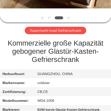
TRETEN
SIE
MIT
Supermarkt-Insel-Gefrierschrank
UNS
IN
Kommerzielle große Kapazität
VERBINDUNG
gebogener Glastür-Kasten-
Gefrierschrank
NACHRICHTEN
Herkunftsort:
GUANGZHOU, CHINA
FORDERN
Markenname:
coldstar
SIE
Zertifizierung:
CB,CE
EIN
Modellnummer:
WD4-1008
ZITAT
Markieren:
,
R290 kurvte Glastür-Kasten-Gefrierschrank