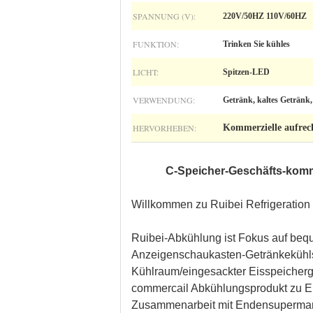
SPANNUNG (V):
220V/50HZ 110V/60HZ
FUNKTION:
Trinken Sie kühles
LICHT:
Spitzen-LED
VERWENDUNG:
Getränk, kaltes Getränk
HERVORHEBEN:
Kommerzielle aufrec
C-Speicher-Geschäfts-komm
Willkommen zu Ruibei Refrigeration
Ruibei-Abkühlung ist Fokus auf bequ
Anzeigenschaukasten-Getränkekühlsc
Kühlraum/eingesackter Eisspeicherge
commercail Abkühlungsprodukt 
Zusammenarbeit mit Endensupermarktm