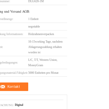
lnummer:
DLG620-1M
ng und Versand AGB:
stellmenge:
1 Einheit
negotiable
kung Informationen:
Holzrahmenverpacken
10-15working Tage, nachdem
eit:
Ablagerungszahlung erhalten
worden ist
L/C, T/T, Western Union,
gsbedingungen:
MoneyGram
gungsmaterial-Fähigkeit:
5000 Einheiten pro Monat
Kontakt
WACHUNG:
Digital