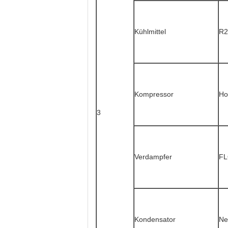
Kühlmittel
R2
Kompressor
Ho
3
Verdampfer
FL
Kondensator
Ne