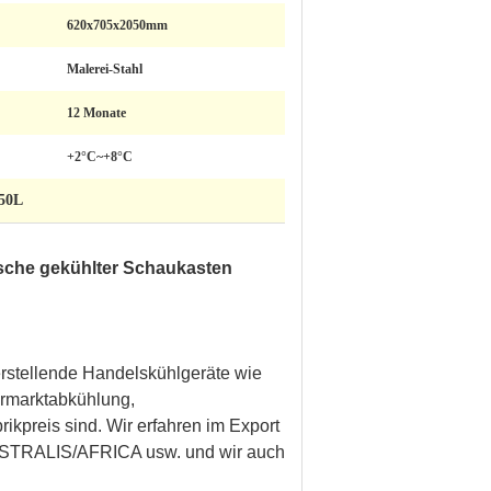
620x705x2050mm
Malerei-Stahl
12 Monate
+2°C~+8°C
450L
sche gekühlter Schaukasten
erstellende Handelskühlgeräte wie
ermarktabkühlung,
ikpreis sind. Wir erfahren im Export
RALIS/AFRICA usw. und wir auch