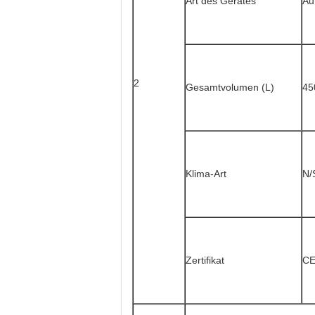
Art des Gerätes
Au
2
Gesamtvolumen (L)
45
Klima-Art
N/
Zertifikat
CE