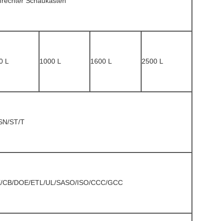
frechter Schaukasten
0 L
1000 L
1600 L
2500 L
SN/ST/T
/CB/DOE/ETL/UL/SASO/ISO/CCC/GCC