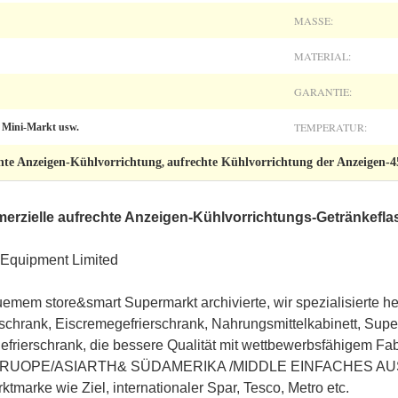
MASSE:
MATERIAL:
GARANTIE:
TEMPERATUR:
, Mini-Markt usw.
hte Anzeigen-Kühlvorrichtung
aufrechte Kühlvorrichtung der Anzeigen-
,
erzielle aufrechte Anzeigen-Kühlvorrichtungs-Getränkefla
 Equipment Limited
emem store&smart Supermarkt archivierte, wir spezialisierte h
hrank, Eiscremegefrierschrank, Nahrungsmittelkabinett, Sup
frierschrank, die bessere Qualität mit wettbewerbsfähigem Fabr
zu ERUOPE/ASIARTH& SÜDAMERIKA /MIDDLE EINFACHES AUST
arke wie Ziel, internationaler Spar, Tesco, Metro etc.