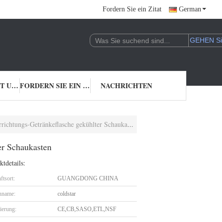
Fordern Sie ein Zitat
German
TRETEN SIE MIT UNS IN VERBINDUNG
FORDERN SIE EIN ZITAT
NACHRICHTEN
chtungs-Getränkeflasche gekühlter Schaukasten
er Schaukasten
tdetails:
ftsort:
GUANGDONG CHINA
nname:
coldstar
zierung:
CE,CB,SASO,ETL,NSF