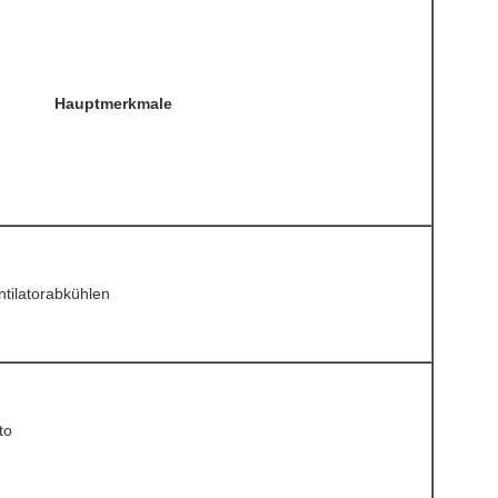
Hauptmerkmale
ntilatorabkühlen
to