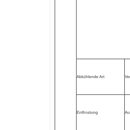
Abkühlende Art
Ve
Entfrostung
Au