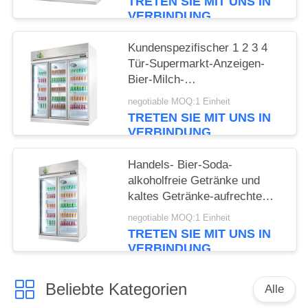
TRETEN SIE MIT UNS IN
VERBINDUNG
Kundenspezifischer 1 2 3 4
Tür-Supermarkt-Anzeigen-
Bier-Milch-
Getränkeflaschenkühler
negotiable MOQ:1 Einheit
TRETEN SIE MIT UNS IN
VERBINDUNG
Handels- Bier-Soda-
alkoholfreie Getränke und
kaltes Getränke-aufrechte
Anzeigen-Kühlvorrichtungen
negotiable MOQ:1 Einheit
mit 2 Glas-Front Door
TRETEN SIE MIT UNS IN
VERBINDUNG
Beliebte Kategorien
Alle