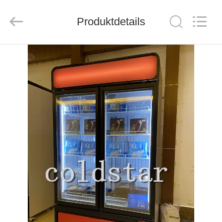
Ruibei
Refrigeration
Equipment
Co.,
Produktdetails
Ltd..
All
Rights
Reserved.
HAUS
PRODUKTE
ÜBER
UNS
FABRIK-
AUSFLUG
QUALITÄTSKONTROLLE