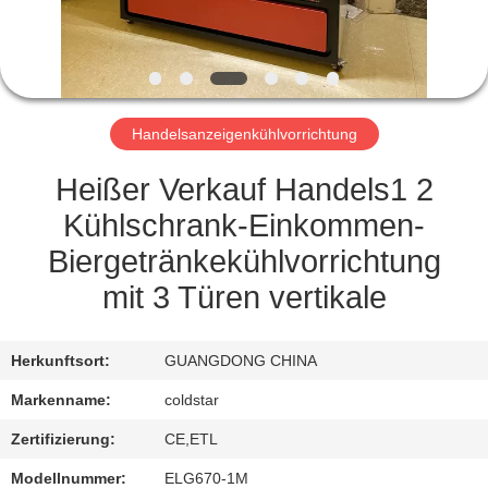
TRETEN
SIE
MIT
Handelsanzeigenkühlvorrichtung
UNS
IN
Heißer Verkauf Handels1 2
VERBINDUNG
Kühlschrank-Einkommen-
Biergetränkekühlvorrichtung
NACHRICHTEN
mit 3 Türen vertikale
FORDERN
Herkunftsort:
GUANGDONG CHINA
SIE
Markenname:
coldstar
EIN
Zertifizierung:
CE,ETL
ZITAT
Modellnummer:
ELG670-1M