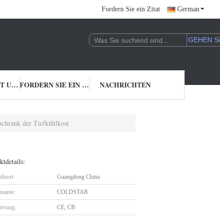
Fordern Sie ein Zitat
German
TRETEN SIE MIT UNS IN VERBINDUNG
FORDERN SIE EIN ZITAT
NACHRICHTEN
rschrank der Tiefkühlkost
tdetails:
ftsort:
Guangdong China
nname:
COLDSTAR
zierung:
CE, CB