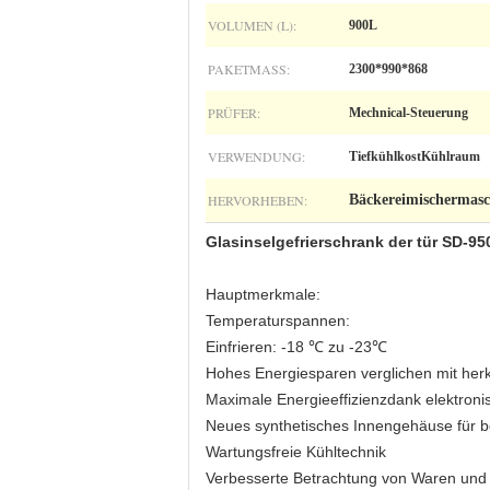
VOLUMEN (L):
900L
PAKETMASS:
2300*990*868
PRÜFER:
Mechnical-Steuerung
VERWENDUNG:
TiefkühlkostKühlraum
HERVORHEBEN:
Bäckereimischermasc
Glasinselgefrierschrank der tür SD-95
Hauptmerkmale:
Temperaturspannen:
Einfrieren: -18 ℃ zu -23℃
Hohes Energiesparen verglichen mit her
Maximale Energieeffizienzdank elektroni
Neues synthetisches Innengehäuse für b
Wartungsfreie Kühltechnik
Verbesserte Betrachtung von Waren und v