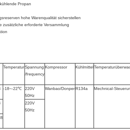
abkühlende Propan
sreserven hohe Warenqualität sicherstellen
ne zusätzliche erforderte Versammlung
tion
Temperatur
Spannung
Kompressor
Kühlmittel
Temperaturüberwa
/frequency
8
-18~-22℃
220V
Wanbao/Donper
R134a
Mechnical-Steueru
50Hz
8
220V
50Hz
68