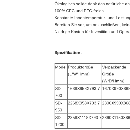
Ökologisch solide dank das natürliche 
100% CFC und PFC-freies
Konstante Innentemperatur- und Leistung
Bereiten Sie vor, um anzuschließen, kei
Niedrige Kosten für Investition und Opera
Spezifikation:
Modell
Produktgröße
Verpackende
(L*W*Hmm)
Größe
(W*D*Hmm)
SD-
1638X958X793.7
1670X990X86
700
SD-
2268X958X793.7
2300X990X86
950
SD-
2358X1118X793.7
2390X1150X8
1200