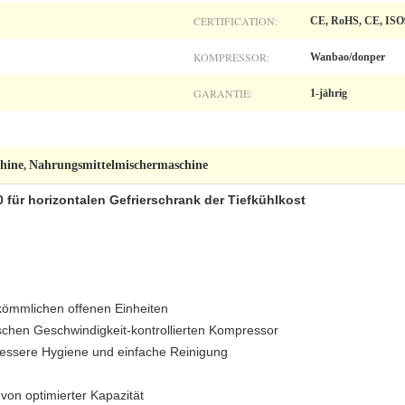
CERTIFICATION:
CE, RoHS, CE, ISO
KOMPRESSOR:
Wanbao/donper
GARANTIE:
1-jährig
hine
Nahrungsmittelmischermaschine
,
0 für horizontalen Gefrierschrank der Tiefkühlkost
kömmlichen offenen Einheiten
schen Geschwindigkeit-kontrollierten Kompressor
essere Hygiene und einfache Reinigung
on optimierter Kapazität