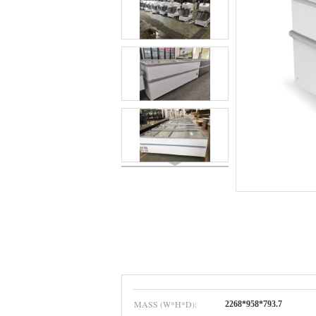
MASS (W*H*D):
2268*958*793.7