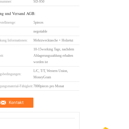
lnummer:
SD-950
ng und Versand AGB:
stellmenge:
5pieces
negotiable
kung Informationen:
Mehrzwecktasche + Holzetui
10-15working Tage, nachdem
eit:
Ablagerungszahlung erhalten
worden ist
L/C, T/T, Western Union,
gsbedingungen:
MoneyGram
gungsmaterial-Fähigkeit:
7000pieces pro Monat
Kontakt