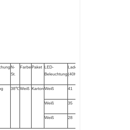
chung
N-
Farbe
Paket
LED-
Laden
St.
Beleuchtung
(40HQ)
ng
38℃
Weiß
Karton
Weiß
41
Weiß
35
Weiß
28