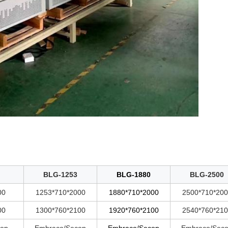
BLG-1253
BLG-1880
BLG-2500
00
1253*710*2000
1880*710*2000
2500*710*200
00
1300*760*2100
1920*760*2100
2540*760*210
cop
Embraco/Secop
Embraco/Secop
Embraco/Sec