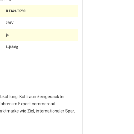
R134A/R290
220V
ja
1-jährig
abkühlung, Kühlraum/eingesackter 
fahren im Export commercail 
marke wie Ziel, internationaler Spar, 