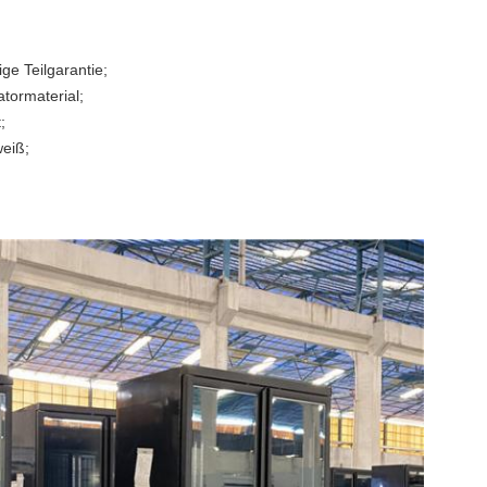
ge Teilgarantie;
tormaterial;
;
weiß;