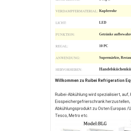
VERDAMPFERMATERIAL:
Kupferrohr
LICHT:
LED
FUNKTION:
Getränke aufbewahr
REGAL:
10 PC
ANWENDUNG:
Supermärkte, Restau
HERVORHEBEN:
Handelsküchenkü
Willkommen zu Ruibei Refrigeration E
Ruibei-Abkühlung wird spezialisiert, au
Eisspeichergefrierschrank herzustellen,
Abkühlungsprodukt zu Osten Europas /US
Tesco, Metro etc.