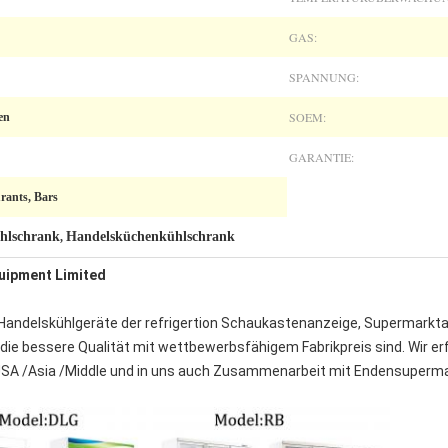
GAS:
SPANNUNG:
SOEM:
en
GARANTIE:
rants, Bars
hlschrank
Handelsküchenkühlschrank
,
quipment Limited
f, Handelskühlgeräte der refrigertion Schaukastenanzeige, Supermarkt
 die bessere Qualität mit wettbewerbsfähigem Fabrikpreis sind. Wir er
A /Asia /Middle und in uns auch Zusammenarbeit mit Endensupermarkt