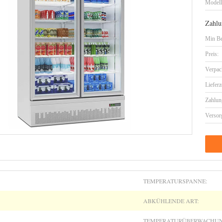
Model
Zahlu
Min Be
Preis:
Verpac
Lieferz
Zahlun
Versor
TEMPERATURSPANNE:
ABKÜHLENDE ART:
TEMPERATURÜBERWACHUN