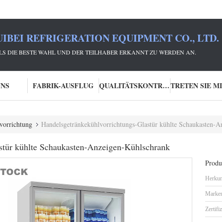
IBEI REFRIGERATION EQUIPMENT CO., LTD.
 ALS DIE BESTE WAHL UND DER TEILHABER ERKANNT ZU WERDEN AN.
UNS
FABRIK-AUSFLUG
QUALITÄTSKONTROLLE
vorrichtung
Handelsgetränkekühlvorrichtungs-Glastür kühlte Schaukasten-
stür kühlte Schaukasten-Anzeigen-Kühlschrank
Produk
Herkun
Marke
Zertifi