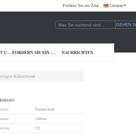
Fordern Sie ein Zitat
German
TRETEN SIE MIT UNS IN VERBINDUNG
FORDERN SIE EIN ZITAT
NACHRICHTEN
Anzeigen-Kühlschrank
tdetails:
ftsort:
Foshan-Stadt
nname:
coldstar
zierung:
CE