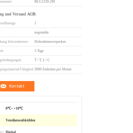
lnummer:
BLG1250-2M
ng und Versand AGB:
stellmenge:
1
negotiable
kung Informationen:
Holzrahmenverpacken
eit:
3 Tage
gsbedingungen:
T / T, L / C
gungsmaterial-Fähigkeit:
5000 Einheiten pro Monat
Kontakt
0℃~ +10℃
Ventilatorabkühlen
G:
Digital