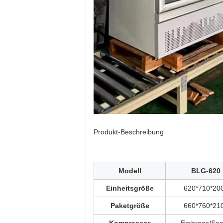
Produkt-Beschreibung
Modell
BLG-620
Einheitsgröße
620*710*20
Paketgröße
660*760*21
Kompressor
Embraco/Se