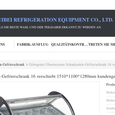
IBEI REFRIGERATION EQUIPMENT CO., LTD.
 ALS DIE BESTE WAHL UND DER TEILHABER ERKANNT ZU WERDEN AN.
UNS
FABRIK-AUSFLUG
QUALITÄTSKONTROLLE
n-Gefrierschrank
Gebogener Glaseiscreme-Schaukasten-Gefrierschrank 16 vers
n-Gefrierschrank 16 verschiebt 1510*1100*1280mm kundeng
Produk
Herkun
Marke
Zertifi