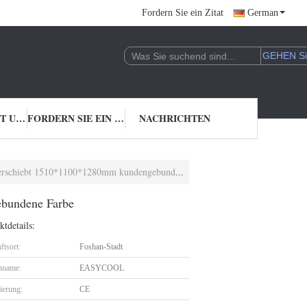
Fordern Sie ein Zitat
German
TRETEN SIE MIT UNS IN VERBINDUNG
FORDERN SIE EIN ZITAT
NACHRICHTEN
chiebt 1510*1100*1280mm kundengebundene Farbe
ebundene Farbe
tdetails:
ftsort:
Foshan-Stadt
nname:
EASYCOOL
zierung:
CE