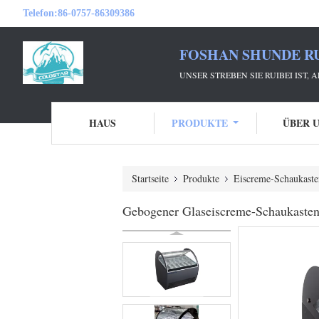
Telefon:
86-0757-86309386
FOSHAN SHUNDE RU
UNSER STREBEN SIE RUIBEI IST,
HAUS
PRODUKTE
ÜBER 
Startseite
Produkte
Eiscreme-Schaukaste
Gebogener Glaseiscreme-Schaukaste