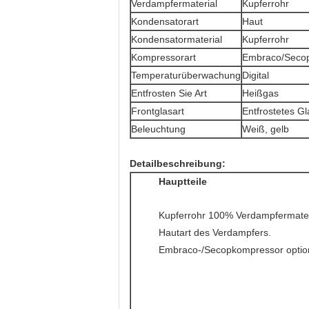
Verdampfermaterial
Kupferrohr
Kondensatorart
Haut
Kondensatormaterial
Kupferrohr
Kompressorart
Embraco/Seco
Temperaturüberwachung
Digital
Entfrosten Sie Art
Heißgas
Frontglasart
Entfrostetes Gl
Beleuchtung
Weiß, gelb
Detailbeschreibung:
Hauptteile
Kupferrohr 100% Verdampfermater
Hautart des Verdampfers.
Embraco-/Secopkompressor option