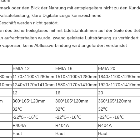
ystem
mack oder den Blick der Nahrung mit entspiegeltem nicht zu den Kund
Failsafeleistung, klare Digitalanzeige kennzeichnend
schäft werden nicht gestört.
n des Sicherheitsglases mit mit Edelstahlrahmen auf der Seite des Bet
 aufrechterhalten wurde, zwang geleitete Luftströmung zu verhindert
vaporiser, keine Abflussverbindung wird angefordert verdunstet
EMIA-12
EMIA-16
EMIA-20
280mm
1170×1100×1280mm
1510×1100×1280mm
1840×1100×1280m
410mm
1240×1170×1410mm
1580×1170×1410mm
1920×1170×1410m
12
16
20
mm
360*165*120mm
360*165*120mm
360*165*120mm
32℃
32℃
32℃
-22℃~ -16℃
-22℃~ -16℃
-22℃~ -16℃
R404A
R404A
R404A
Haut
Haut
Haut