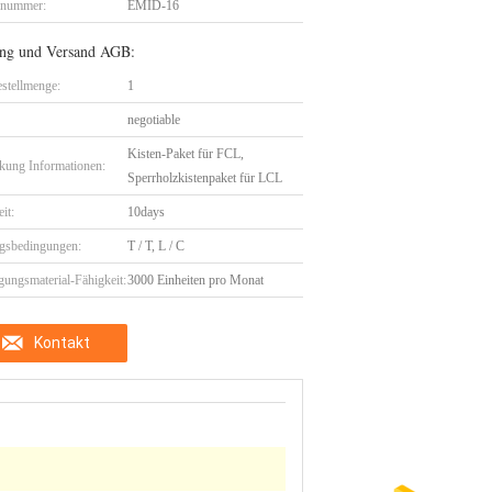
lnummer:
EMID-16
ng und Versand AGB:
stellmenge:
1
negotiable
Kisten-Paket für FCL,
kung Informationen:
Sperrholzkistenpaket für LCL
eit:
10days
gsbedingungen:
T / T, L / C
gungsmaterial-Fähigkeit:
3000 Einheiten pro Monat
Kontakt