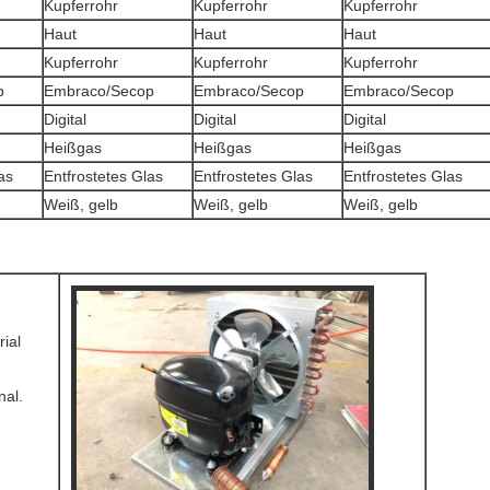
Kupferrohr
Kupferrohr
Kupferrohr
Haut
Haut
Haut
Kupferrohr
Kupferrohr
Kupferrohr
p
Embraco/Secop
Embraco/Secop
Embraco/Secop
Digital
Digital
Digital
Heißgas
Heißgas
Heißgas
as
Entfrostetes Glas
Entfrostetes Glas
Entfrostetes Glas
Weiß, gelb
Weiß, gelb
Weiß, gelb
ial
al.