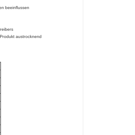
en beeinflussen
reibers
 Produkt austrocknend
m
m