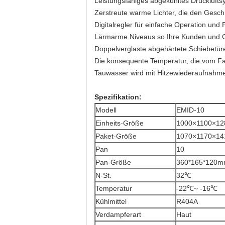
Leistungsfähiges abgekühltes Drucklufts
Zerstreute warme Lichter, die den Gesch
Digitalregler für einfache Operation und 
Lärmarme Niveaus so Ihre Kunden und Ge
Doppelverglaste abgehärtete Schiebetüre
Die konsequente Temperatur, die vom Fan
Tauwasser wird mit Hitzewiederaufnahme 
Spezifikation:
Modell
EMID-10
Einheits-Größe
1000×1100×1
Paket-Größe
1070×1170×1
Pan
10
Pan-Größe
360*165*120
N-St.
32℃
Temperatur
-22℃~ -16℃
Kühlmittel
R404A
Verdampferart
Haut