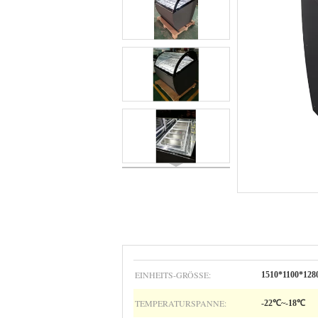
EINHEITS-GRÖSSE:
1510*1100*12
TEMPERATURSPANNE:
-22℃~-18℃