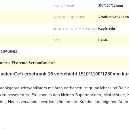
PAN-GRÖSSE:
360*165*120mm
ABKÜHLENDE ART:
Ventilator-Abkühlen
KONDENSATORMATERIAL:
Kupferrohr
GAS:
R404a
 110V/60HZ
ommen
Eiscreme-Verkaufsmöbel
,
asten-Gefrierschrank 16 verschiebt 1510*1100*1280mm k
ankgebrauchsventilators mit Auto entfrosten ist gründlicher und Reini
sich zu bewegen ist. Sie kann in den kleinen Supermärkten, Mini-Märkte, 
te, Hotels verwendet werden, können etc.-Kunden ihre eigenen Arten