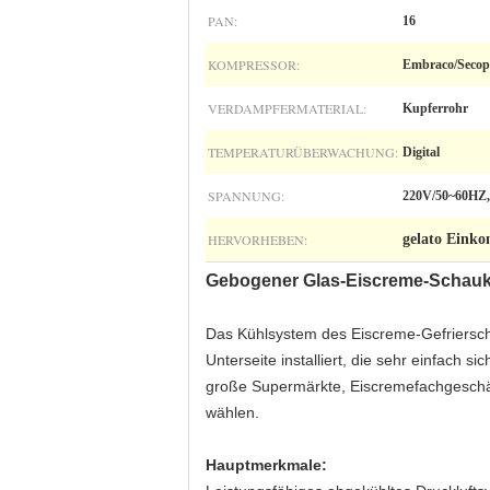
PAN:
16
KOMPRESSOR:
Embraco/Secop
VERDAMPFERMATERIAL:
Kupferrohr
TEMPERATURÜBERWACHUNG:
Digital
SPANNUNG:
220V/50~60HZ,
HERVORHEBEN:
gelato Eink
Gebogener Glas-Eiscreme-Schauk
Das Kühlsystem des Eiscreme-Gefrierschr
Unterseite installiert, die sehr einfach 
große Supermärkte, Eiscremefachgeschäf
wählen.
Hauptmerkmale: