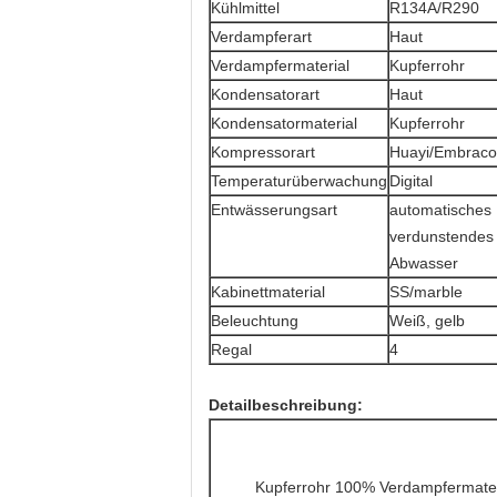
Kühlmittel
R134A/R290
Verdampferart
Haut
Verdampfermaterial
Kupferrohr
Kondensatorart
Haut
Kondensatormaterial
Kupferrohr
Kompressorart
Huayi/Embraco
Temperaturüberwachung
Digital
Entwässerungsart
automatisches
verdunstendes
Abwasser
Kabinettmaterial
SS/marble
Beleuchtung
Weiß, gelb
Regal
4
Detailbeschreibung:
Kupferrohr 100% Verdampfermater