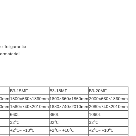
e Teilgarantie
ormaterial;
B3-15MF
B3-18MF
B3-20MF
60mm
1500×660×1860mm
1800×660×1860mm
2000×660×1860mm
10mm
1580×740×2010mm
1880×740×2010mm
2080×740×2010mm
660L
860L
1060L
32℃
32℃
32℃
+2℃~ +10℃
+2℃~ +10℃
+2℃~ +10℃