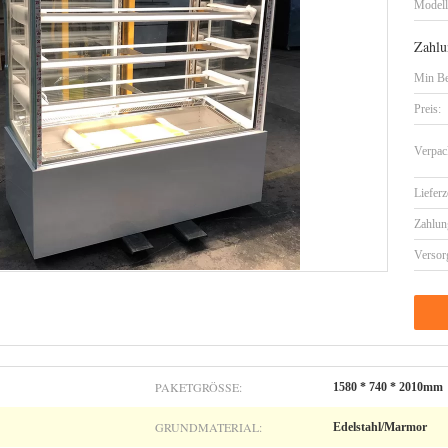
Model
Zahlu
Min Be
Preis:
Verpac
Lieferz
Zahlun
Versor
PAKETGRÖSSE:
1580 * 740 * 2010mm
GRUNDMATERIAL:
Edelstahl/Marmor