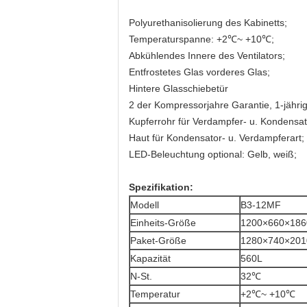
Polyurethanisolierung des Kabinetts;
Temperaturspanne: +2℃~ +10℃;
Abkühlendes Innere des Ventilators;
Entfrostetes Glas vorderes Glas;
Hintere Glasschiebetür
2 der Kompressorjahre Garantie, 1-jährig
Kupferrohr für Verdampfer- u. Kondensat
Haut für Kondensator- u. Verdampferart;
LED-Beleuchtung optional: Gelb, weiß;
Spezifikation:
Modell
B3-12MF
Einheits-Größe
1200×660×18
Paket-Größe
1280×740×20
Kapazität
560L
N-St.
32℃
Temperatur
+2℃~ +10℃