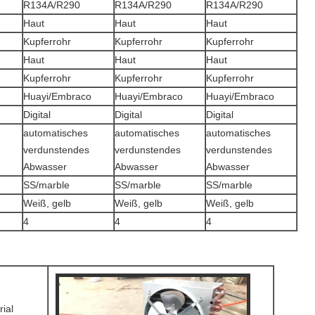
R134A/R290
R134A/R290
R134A/R290
Haut
Haut
Haut
Kupferrohr
Kupferrohr
Kupferrohr
Haut
Haut
Haut
Kupferrohr
Kupferrohr
Kupferrohr
Huayi/Embraco
Huayi/Embraco
Huayi/Embraco
Digital
Digital
Digital
automatisches
automatisches
automatisches
verdunstendes
verdunstendes
verdunstendes
Abwasser
Abwasser
Abwasser
SS/marble
SS/marble
SS/marble
Weiß, gelb
Weiß, gelb
Weiß, gelb
4
4
4
ial