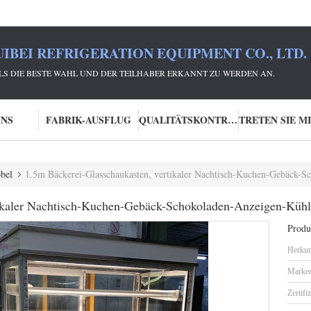
IBEI REFRIGERATION EQUIPMENT CO., LTD.
 ALS DIE BESTE WAHL UND DER TEILHABER ERKANNT ZU WERDEN AN.
UNS
FABRIK-AUSFLUG
QUALITÄTSKONTROLLE
bel
1.5m Bäckerei-Glasschaukasten, vertikaler Nachtisch-Kuchen-Gebäck-
tikaler Nachtisch-Kuchen-Gebäck-Schokoladen-Anzeigen-Küh
Produk
Herkun
Marke
Zertifi