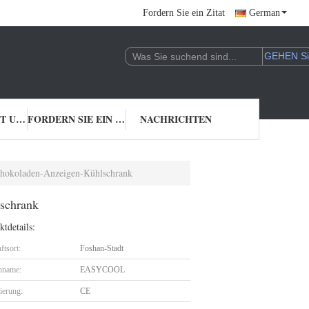
Fordern Sie ein Zitat
German
TRETEN SIE MIT UNS IN VERBINDUNG
FORDERN SIE EIN ZITAT
NACHRICHTEN
Schokoladen-Anzeigen-Kühlschrank
lschrank
tdetails:
ftsort:
Foshan-Stadt
nname:
EASYCOOL
zierung:
CE