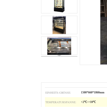
EINHEITS-GRÖSSE:
1500*660*1860mm
TEMPERATURSPANNE:
+2℃~+10℃