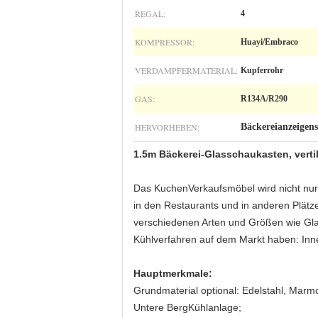
REGAL:
4
KOMPRESSOR:
Huayi/Embraco
VERDAMPFERMATERIAL:
Kupferrohr
GAS:
R134A/R290
HERVORHEBEN:
Bäckereianzeigen
1.5m Bäckerei-Glasschaukasten, ver
Das KuchenVerkaufsmöbel wird nicht nur 
in den Restaurants und in anderen Plätz
verschiedenen Arten und Größen wie Glas
Kühlverfahren auf dem Markt haben: Inn
Hauptmerkmale:
Grundmaterial optional: Edelstahl, Marmo
Untere BergKühlanlage;