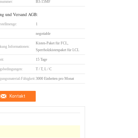
lnummer:
B3-15MF
ng und Versand AGB:
stellmenge:
1
negotiable
Kisten-Paket für FCL,
kung Informationen:
Sperrholzkistenpaket für LCL
eit:
15 Tage
gsbedingungen:
T / T, L / C
gungsmaterial-Fähigkeit:
3000 Einheiten pro Monat
Kontakt