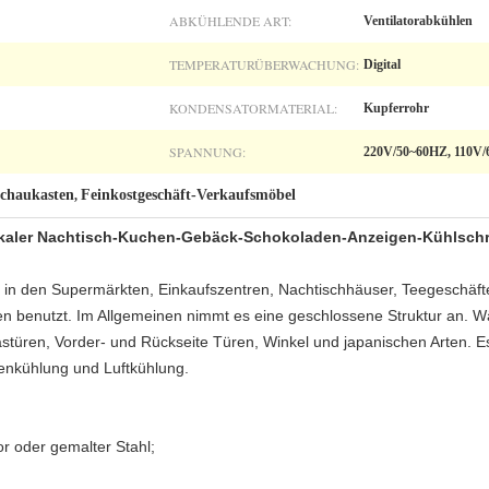
ABKÜHLENDE ART:
Ventilatorabkühlen
TEMPERATURÜBERWACHUNG:
Digital
KONDENSATORMATERIAL:
Kupferrohr
SPANNUNG:
220V/50~60HZ, 110V
schaukasten
Feinkostgeschäft-Verkaufsmöbel
,
tikaler Nachtisch-Kuchen-Gebäck-Schokoladen-Anzeigen-Kühlsch
in den Supermärkten, Einkaufszentren, Nachtischhäuser, Teegeschäfte,
en benutzt. Im Allgemeinen nimmt es eine geschlossene Struktur an. Wä
türen, Vorder- und Rückseite Türen, Winkel und japanischen Arten. Es 
enkühlung und Luftkühlung.
r oder gemalter Stahl;