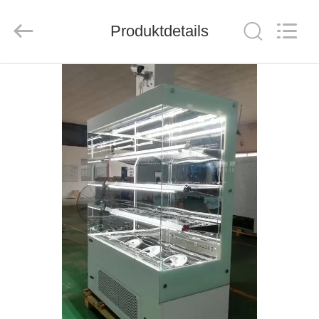
Ruibei
Refrigeration
Equipment
Co.,
Produktdetails
Ltd..
All
Rights
Reserved.
HAUS
PRODUKTE
ÜBER
UNS
FABRIK-
AUSFLUG
QUALITÄTSKONTROLLE