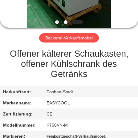
TRETEN
SIE
MIT
Bäckerei-Verkaufsmöbel
UNS
IN
Offener kälterer Schaukasten,
VERBINDUNG
offener Kühlschrank des
Getränks
NACHRICHTEN
Herkunftsort:
Foshan-Stadt
FORDERN
Markenname:
EASYCOOL
SIE
Zertifizierung:
CE
EIN
Modellnummer:
K760VN-M
ZITAT
Markieren:
,
Feinkostgeschäft-Verkaufsmöbel