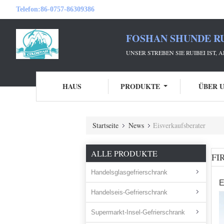
Telefon:
86-0757-86309386
FOSHAN SHUNDE RU
UNSER STREBEN SIE RUIBEI IST,
HAUS
PRODUKTE
ÜBER 
Startseite
News
Eisverkaufsberater
ALLE PRODUKTE
FI
Handelsglasgefrierschrank
E
Handelseis-Gefrierschrank
Supermarkt-Insel-Gefrierschrank