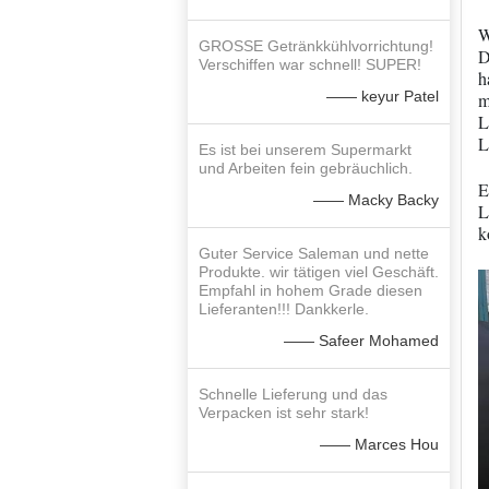
W
GROSSE Getränkkühlvorrichtung!
D
Verschiffen war schnell! SUPER!
h
—— keyur Patel
m
L
L
Es ist bei unserem Supermarkt
und Arbeiten fein gebräuchlich.
E
—— Macky Backy
L
k
Guter Service Saleman und nette
Produkte. wir tätigen viel Geschäft.
Empfahl in hohem Grade diesen
Lieferanten!!! Dankkerle.
—— Safeer Mohamed
Schnelle Lieferung und das
Verpacken ist sehr stark!
—— Marces Hou