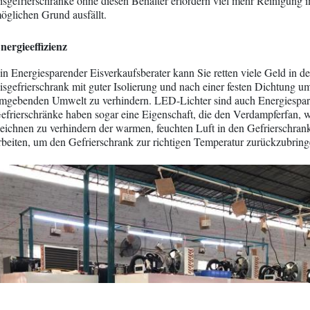
isgefrierschränke ohne diesen Behälter erfordern viel mehr Reinigung im
öglichen Grund ausfällt.
nergieeffizienz
in Energiesparender Eisverkaufsberater kann Sie retten viele Geld in
isgefrierschrank mit guter Isolierung und nach einer festen Dichtung um
mgebenden Umwelt zu verhindern. LED-Lichter sind auch Energiesparen
efrierschränke haben sogar eine Eigenschaft, die den Verdampferfan, we
eichnen zu verhindern der warmen, feuchten Luft in den Gefrierschra
rbeiten, um den Gefrierschrank zur richtigen Temperatur zurückzubring