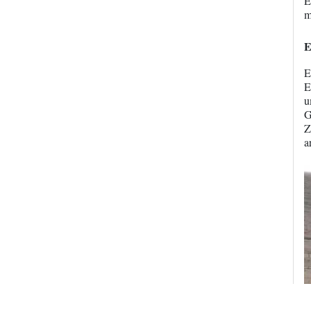
E
m
E
E
E
u
G
Z
a