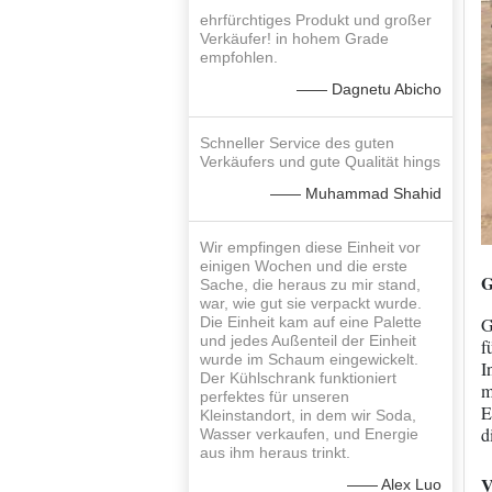
ehrfürchtiges Produkt und großer
Verkäufer! in hohem Grade
empfohlen.
—— Dagnetu Abicho
Schneller Service des guten
Verkäufers und gute Qualität hings
—— Muhammad Shahid
Wir empfingen diese Einheit vor
einigen Wochen und die erste
G
Sache, die heraus zu mir stand,
war, wie gut sie verpackt wurde.
Die Einheit kam auf eine Palette
G
und jedes Außenteil der Einheit
f
wurde im Schaum eingewickelt.
I
Der Kühlschrank funktioniert
m
perfektes für unseren
E
Kleinstandort, in dem wir Soda,
d
Wasser verkaufen, und Energie
aus ihm heraus trinkt.
V
—— Alex Luo